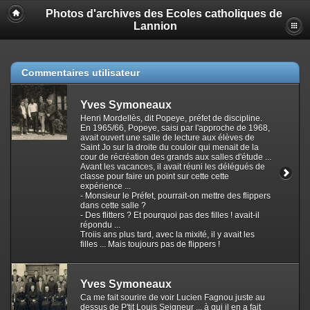
Photos d'archives des Ecoles catholiques de
Lannion
Commentaires utilisateur
Yves Symoneaux
Henri Mordellès, dit Popeye, préfet de discipline.
En 1965/66, Popeye, saisi par l'approche de 1968,
avait ouvert une salle de lecture aux élèves de
Saint Jo sur la droite du couloir qui menait de la
cour de récréation des grands aux salles d'étude ...
Avant les vacances, il avait réuni les délégués de
classe pour faire un point sur cette cette
expérience ...
- Monsieur le Préfet, pourrait-on mettre des flippers
dans cette salle ?
- Des flitters ? Et pourquoi pas des filles ! avait-il
répondu ...
Troiis ans plus tard, avec la mixité, il y avait les
filles ... Mais toujours pas de flippers !
Yves Symoneaux
Ca me fait sourire de voir Lucien Fagnou juste au
dessus de P'tit Louis Seigneur ... à qui il en a fait