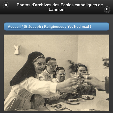
Photos d'archives des Ecoles catholiques de
Lannion
Accueil
/
St Joseph
/
Religieuses
/
Yec'hed mad !