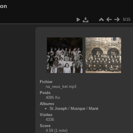
ion
5/15
Fichier
na_neus_ket.mp3
Poids
4085 Ko
Albums
St Joseph
/
Musique
/
Mané
Visites
4336
Score
4.59
(1 note)