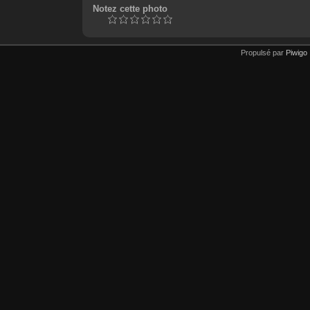
Notez cette photo
Propulsé par
Piwigo