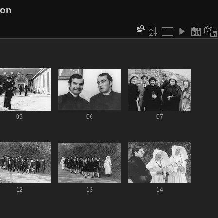
ion
05
06
07
12
13
14