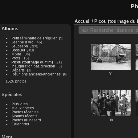
Ph
Accueil
/
Picou (tournage du f
Albums
Rechercher dans ce lo
Petit séminaire de Tréguier
5
Jeanne d Arc
46
St Joseph
1152
Bossuet
432
Mixite
34
Profs
15
Picou (tournage du film)
21
Inauguration bat. direction
6
Départs
3
Réunions anciens-anciennes
8
01
1526 photos
Spéciales
Plus vues
Mieux notées
Photos récentes
Albums récents
Photos au hasard
08
Calendrier
Menu