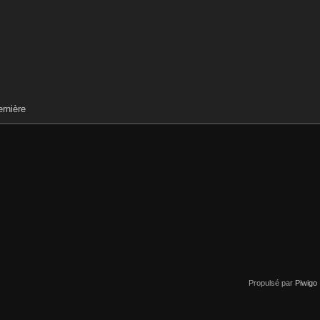
rnière
Propulsé par
Piwigo