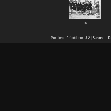
15
Première |
Précédente |
1
2
|
Suivante
|
De