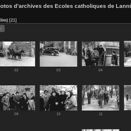
otos d'archives des Ecoles catholiques de Lann
ilm)
21
t
02
03
04
09
10
11